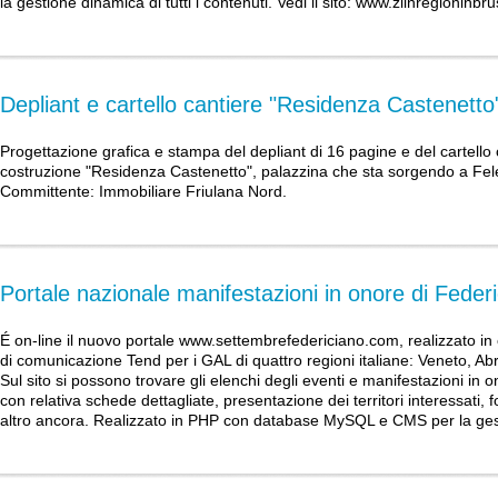
la gestione dinamica di tutti i contenuti. Vedi il sito:
www.zlinregioninbru
Depliant e cartello cantiere "Residenza Castenetto
Progettazione grafica e stampa del depliant di 16 pagine e del cartello 
costruzione "Residenza Castenetto", palazzina che sta sorgendo a Fel
Committente: Immobiliare Friulana Nord.
Portale nazionale manifestazioni in onore di Federi
É on-line il nuovo portale www.settembrefedericiano.com, realizzato in
di comunicazione Tend per i GAL di quattro regioni italiane: Veneto, Abru
Sul sito si possono trovare gli elenchi degli eventi e manifestazioni in o
con relativa schede dettagliate, presentazione dei territori interessati, 
altro ancora. Realizzato in PHP con database MySQL e CMS per la gest