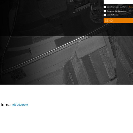
all'elenco
Torna