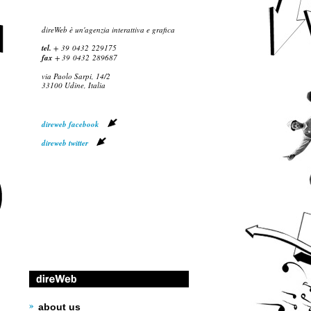
direWeb è un'agenzia interattiva e grafica
tel.
+ 39 0432
229175
fax
+ 39 0432
289687
via Paolo Sarpi, 14/2
33100 Udine, Italia
direweb facebook
direweb twitter
about us