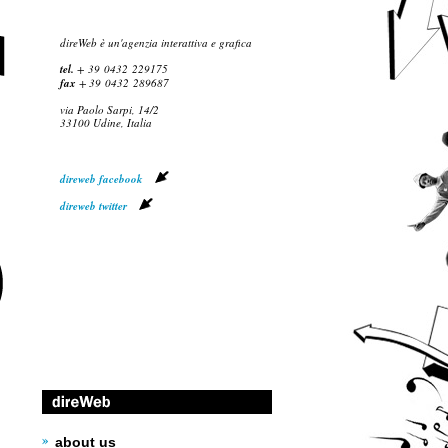
direWeb è un'agenzia interattiva e grafica
tel.
+ 39 0432
229175
fax
+ 39 0432
289687
via Paolo Sarpi, 14/2
33100 Udine, Italia
direweb facebook
direweb twitter
about us