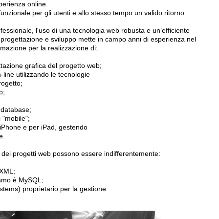
perienza online.
zionale per gli utenti e allo stesso tempo un valido ritorno
fessionale, l'uso di una tecnologia web robusta e un’efficiente
di progettazione e sviluppo mette in campo anni di esperienza nel
mazione per la realizzazione di:
ettazione grafica del progetto web;
ine utilizzando le tecnologie
rogetto;
o;
n database;
i "mobile";
r iPhone e per iPad, gestendo
e.
ne dei progetti web possono essere indifferentemente:
 XML;
riamo è MySQL;
tems) proprietario per la gestione