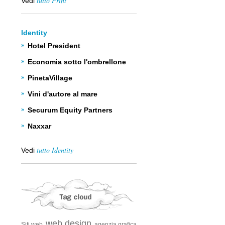
tutto Print
Vedi
Identity
Hotel President
Economia sotto l'ombrellone
PinetaVillage
Vini d'autore al mare
Securum Equity Partners
Naxxar
tutto Identity
Vedi
web design
Siti web,
,
agenzia grafica