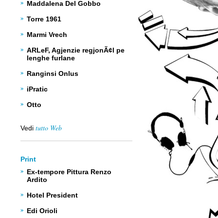
Maddalena Del Gobbo
Torre 1961
Marmi Vrech
ARLeF, Agjenzie regjonÃ¢l pe
lenghe furlane
Ranginsi Onlus
iPratic
Otto
tutto Web
Vedi
Print
Ex-tempore Pittura Renzo
Ardito
Hotel President
Edi Orioli