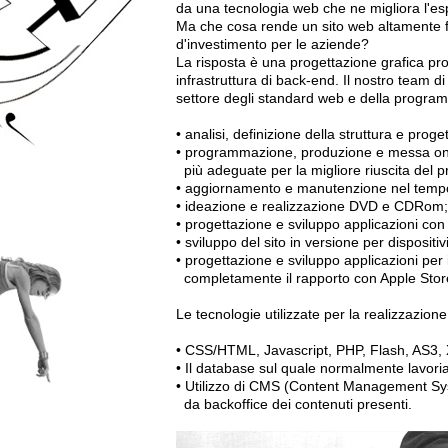
da una tecnologia web che ne migliora l'es
Ma che cosa rende un sito web altamente fun
d'investimento per le aziende?
La risposta è una progettazione grafica pro
infrastruttura di back-end. Il nostro team 
settore degli standard web e della program
• analisi, definizione della struttura e prog
• programmazione, produzione e messa on-l
più adeguate per la migliore riuscita del p
• aggiornamento e manutenzione nel temp
• ideazione e realizzazione DVD e CDRom;
• progettazione e sviluppo applicazioni co
• sviluppo del sito in versione per dispositiv
• progettazione e sviluppo applicazioni pe
completamente il rapporto con Apple Stor
Le tecnologie utilizzate per la realizzazio
• CSS/HTML, Javascript, PHP, Flash, AS3,
• Il database sul quale normalmente lavo
• Utilizzo di CMS (Content Management Sys
da backoffice dei contenuti presenti.