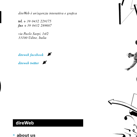
direWeb è un'agenzia interattiva e grafica
tel.
+ 39 0432
229175
fax
+ 39 0432
289687
via Paolo Sarpi, 14/2
33100 Udine, Italia
direweb facebook
direweb twitter
about us