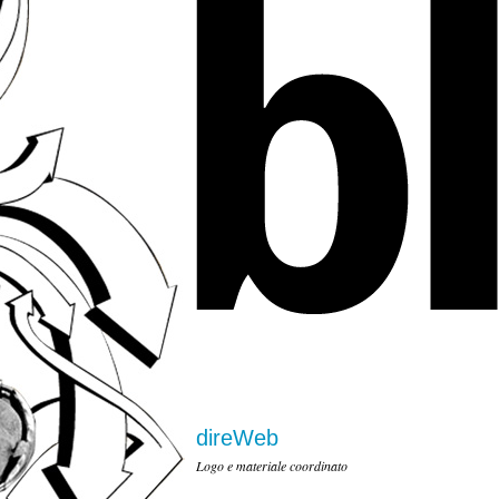
direWeb
Logo e materiale coordinato